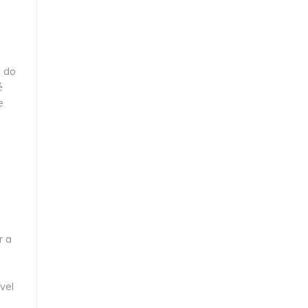
l do
é
e
r a
vel