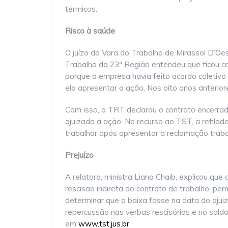
térmicos.
Risco à saúde
O juízo da Vara do Trabalho de Mirassol D’O
Trabalho da 23ª Região entendeu que ficou co
porque a empresa havia feito acordo coletivo
ela apresentar a ação. Nos oito anos anterio
Com isso, o TRT declarou o contrato encerra
ajuizado a ação. No recurso ao TST, a refilad
trabalhar após apresentar a reclamação traba
Prejuízo
A relatora, ministra Liana Chaib, explicou que
rescisão indireta do contrato de trabalho, pe
determinar que a baixa fosse na data do aju
repercussão nas verbas rescisórias e no saldo
em
www.tst.jus.br