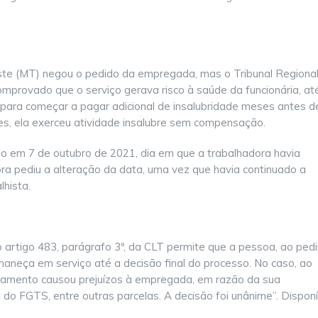
este (MT) negou o pedido da empregada, mas o Tribunal Regiona
mprovado que o serviço gerava risco à saúde da funcionária, at
 para começar a pagar adicional de insalubridade meses antes d
res, ela exerceu atividade insalubre sem compensação.
do em 7 de outubro de 2021, dia em que a trabalhadora havia
ora pediu a alteração da data, uma vez que havia continuado a
lhista.
 o artigo 483, parágrafo 3º, da CLT permite que a pessoa, ao pedi
rmaneça em serviço até a decisão final do processo. No caso, ao
izamento causou prejuízos à empregada, em razão da sua
 do FGTS, entre outras parcelas. A decisão foi unânime”. Disponí