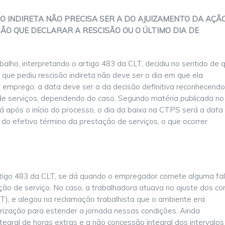
 INDIRETA NÃO PRECISA SER A DO AJUIZAMENTO DA AÇÃO
ÃO QUE DECLARAR A RESCISÃO OU O ÚLTIMO DIA DE
alho, interpretando o artigo 483 da CLT, decidiu no sentido de 
ue pediu rescisão indireta não deve ser o dia em que ela
 emprego; a data deve ser a da decisão definitiva reconhecendo
 de serviços, dependendo do caso. Segundo matéria publicada no
lá após o início do processo, o dia da baixa na CTPS será a data
 do efetivo término da prestação de serviços, o que ocorrer
 artigo 483 da CLT, se dá quando o empregador comete alguma fa
ação de serviço. No caso, a trabalhadora atuava no ajuste dos co
T), e alegou na reclamação trabalhista que o ambiente era
orização para estender a jornada nessas condições. Ainda
gral de horas extras e a não concessão integral dos intervalos