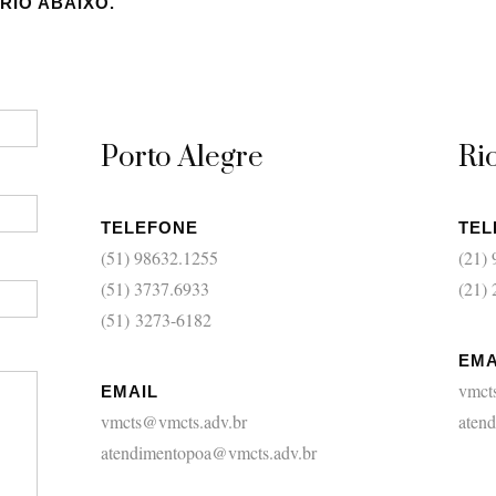
RIO ABAIXO.
Porto Alegre
Ri
TELEFONE
TEL
(51) 98632.1255
(21)
(51) 3737.6933
(21)
(51) 3273-6182
EMA
vmct
EMAIL
vmcts@vmcts.adv.br
aten
atendimentopoa@vmcts.adv.br