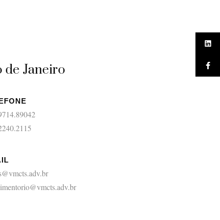
o de Janeiro
EFONE
 9714.89042
 2240.2115
IL
s@vmcts.adv.br
dimentorio@vmcts.adv.br