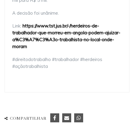
mil para R$ 5 mil.
A decisão foi unânime.
Link:
https://www.tst.jus.br/-/herdeiros-de-
trabalhador-que-morreu-em-angola-podem-ajuizar-
a%C3%A7%C3%A3o-trabalhista-no-local-onde-
moram
#direitodotrabalho #trabalhador #herdeiros
#açãotrabalhista
COMPARTILHAR