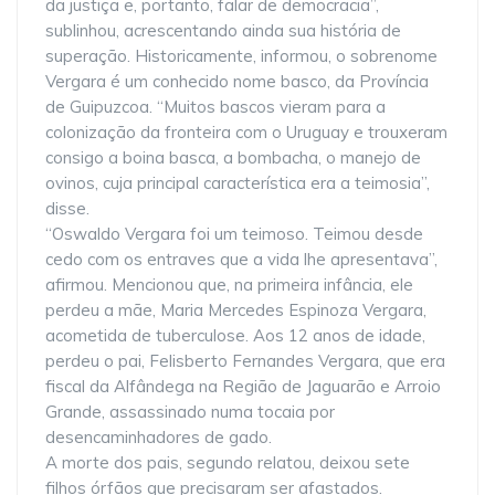
da justiça e, portanto, falar de democracia”,
sublinhou, acrescentando ainda sua história de
superação. Historicamente, informou, o sobrenome
Vergara é um conhecido nome basco, da Província
de Guipuzcoa. “Muitos bascos vieram para a
colonização da fronteira com o Uruguay e trouxeram
consigo a boina basca, a bombacha, o manejo de
ovinos, cuja principal característica era a teimosia”,
disse.
“Oswaldo Vergara foi um teimoso. Teimou desde
cedo com os entraves que a vida lhe apresentava”,
afirmou. Mencionou que, na primeira infância, ele
perdeu a mãe, Maria Mercedes Espinoza Vergara,
acometida de tuberculose. Aos 12 anos de idade,
perdeu o pai, Felisberto Fernandes Vergara, que era
fiscal da Alfândega na Região de Jaguarão e Arroio
Grande, assassinado numa tocaia por
desencaminhadores de gado.
A morte dos pais, segundo relatou, deixou sete
filhos órfãos que precisaram ser afastados.