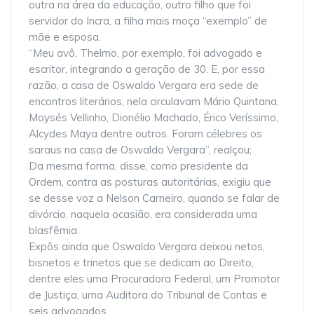
outra na área da educação, outro filho que foi
servidor do Incra, a filha mais moça “exemplo” de
mãe e esposa.
“Meu avô, Thelmo, por exemplo, foi advogado e
escritor, integrando a geração de 30. E, por essa
razão, a casa de Oswaldo Vergara era sede de
encontros literários, nela circulavam Mário Quintana,
Moysés Vellinho, Dionélio Machado, Érico Veríssimo,
Alcydes Maya dentre outros. Foram célebres os
saraus na casa de Oswaldo Vergara”, realçou;
Da mesma forma, disse, como presidente da
Ordem, contra as posturas autoritárias, exigiu que
se desse voz a Nelson Carneiro, quando se falar de
divórcio, naquela ocasião, era considerada uma
blasfêmia.
Expôs ainda que Oswaldo Vergara deixou netos,
bisnetos e trinetos que se dedicam ao Direito,
dentre eles uma Procuradora Federal, um Promotor
de Justiça, uma Auditora do Tribunal de Contas e
seis advogados.