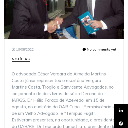
19/08/2022
No comments yet
NOTÍCIAS
O advogado César Vergara de Almeida Martins
Costa Júnior representou o escritório Vergara
Martins Costa, Troglio e Sanvicente Advogados, no
lançamento de dois livros do sócio Decano do
IARGS, Dr Hélio Faraco de Azevedo, em 15 de
agosto, no auditório da OAB Cubo: “Reminiscências
de um Velho Advogado” e “Tempus Fugit”.
Estiveram presentes, na oportunidade, o presidente
da OAB/RS, Dr Leonardo Lamachia; a presidente do