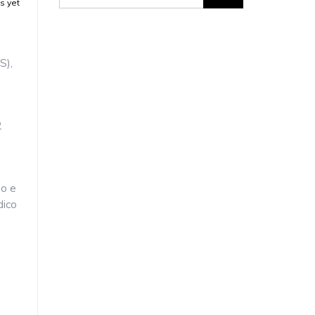
 yet
S),
2
do e
dico