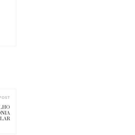
POST
ALHO
ONIA
LAR