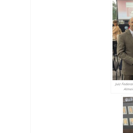
Juiz Federa
Almeid