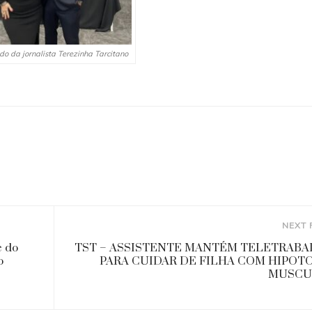
do da jornalista Terezinha Tarcitano
NEXT 
e do
TST – ASSISTENTE MANTÉM TELETRAB
o
PARA CUIDAR DE FILHA COM HIPOT
MUSCU