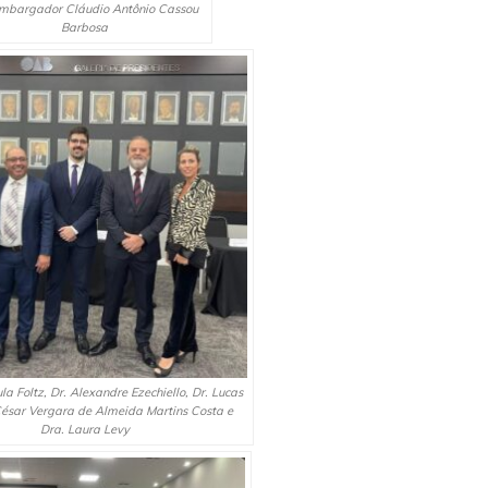
mbargador Cláudio Antônio Cassou
Barbosa
a Foltz, Dr. Alexandre Ezechiello, Dr. Lucas
 César Vergara de Almeida Martins Costa e
Dra. Laura Levy