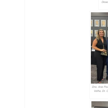
Dese
Dra. Ana Paul
Velho, Dr.