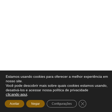
Estamos usando cookies para oferecer a melhor experiência em
nosso site.
Você pode descobrir mais sobre quais cookies estamos usando,
desativá-los e acessar nossa política de privacidade
clicando aqui
.
Close GDPR Cooki
Aceitar
Negar
Configurações