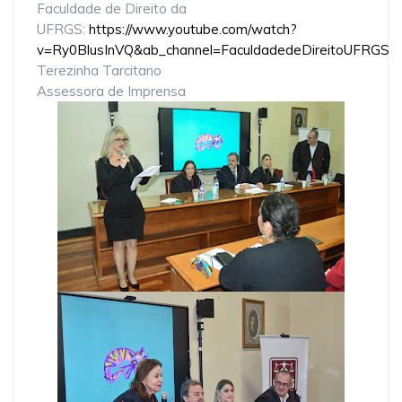
Faculdade de Direito da
UFRGS:
https://www.youtube.com/watch?
v=Ry0BlusInVQ&ab_channel=FaculdadedeDireitoUFRGS
Terezinha Tarcitano
Assessora de Imprensa